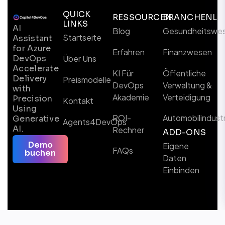
QUICK
RESSOURCEN
BRANCHENL
LINKS
AI
Blog
Gesundheitswe
Startseite
Assistant
for Azure
Erfahren
Finanzwesen
DevOps
Über Uns
Accelerate
KI Für
Öffentliche
Delivery
Preismodelle
DevOps
Verwaltung &
with
Akademie
Verteidigung
Precision
Kontakt
Using
ROI-
Automobilindustr
Generative
Agents4DevOps
AI.
Rechner
ADD-ONS
Demo
Eigene
FAQs
buchen
Daten
Einbinden
Folgen Sie uns