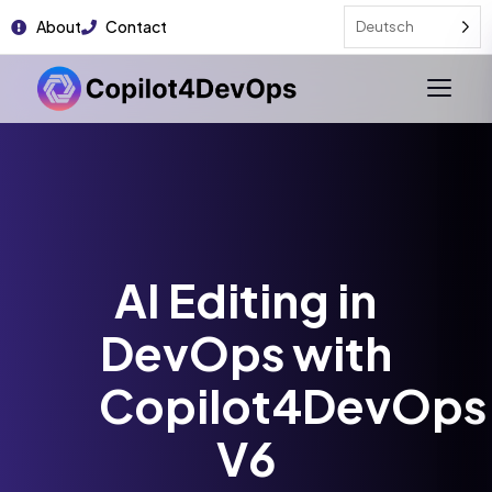
About
Contact
Deutsch
AI Editing in
DevOps with
Copilot4DevOps
V6